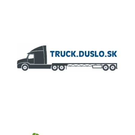
ČLEN KONCERNU
AGROFERT
Truck.Duslo.sk