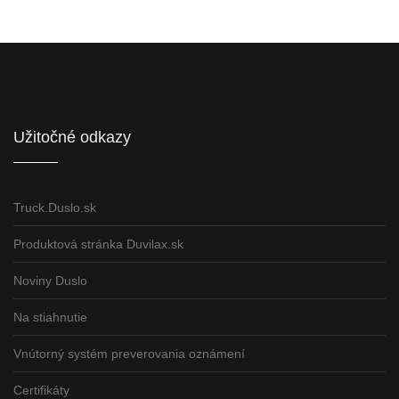
Informácie pre partnerov
Užitočné odkazy
Truck.Duslo.sk
Produktová stránka Duvilax.sk
Noviny Duslo
Na stiahnutie
Vnútorný systém preverovania oznámení
Certifikáty