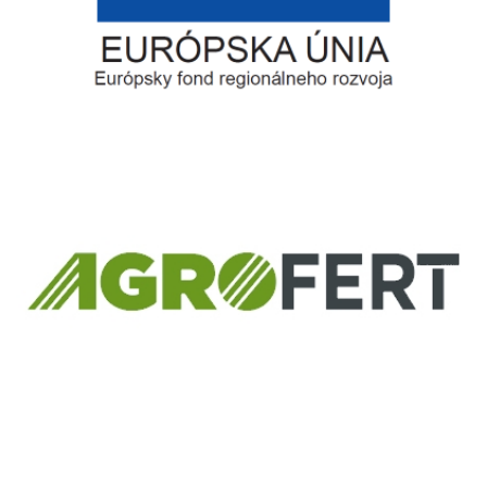
Európsky fond regionálneho rozvoja
Informácia o pridelenom NFP
ČLEN KONCERNU
AGROFERT