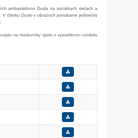
ších ambasádorov Dusla na sociálnych sieťach a
u. V článku
Duslo v obrazoch
ponúkame jedinečný
.
ceptu na medovníky spolu s vysvetlením rozdielu
05. Dec.
17. Nov.