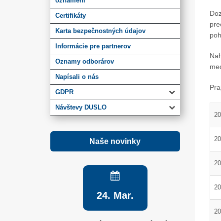
oznámení
Doz
Certifikáty
pre
Karta bezpečnostných údajov
poh
Informácie pre partnerov
Nah
Oznamy odborárov
med
Napísali o nás
Pra
GDPR
Návštevy DUSLO
20
20
Naše novinky
20
20
24. Mar.
20