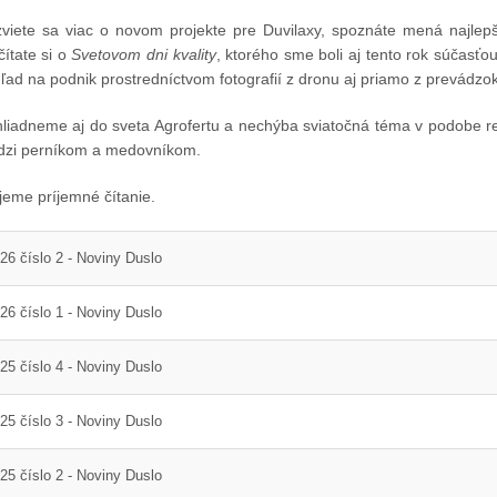
viete sa viac o novom projekte pre Duvilaxy, spoznáte mená najlep
čítate si o
Svetovom dni kvality
, ktorého sme boli aj tento rok súčasťo
ľad na podnik prostredníctvom fotografií z dronu aj priamo z prevádzok
liadneme aj do sveta Agrofertu a nechýba sviatočná téma v podobe re
zi perníkom a medovníkom.
jeme príjemné čítanie.
26 číslo 2 - Noviny Duslo
26 číslo 1 - Noviny Duslo
25 číslo 4 - Noviny Duslo
25 číslo 3 - Noviny Duslo
13. Mar.
01. Jan.
25 číslo 2 - Noviny Duslo