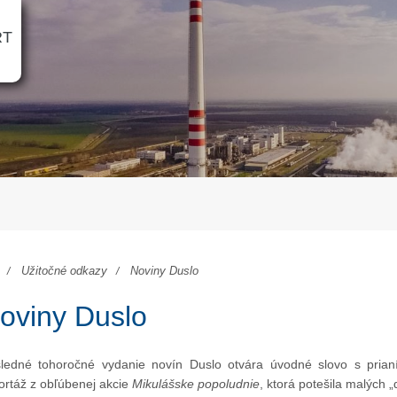
RT
Užitočné odkazy
Noviny Duslo
oviny Duslo
ledné tohoročné vydanie novín Duslo otvára úvodné slovo s prian
ortáž z obľúbenej akcie
Mikulášske popoludnie
, ktorá potešila malých 