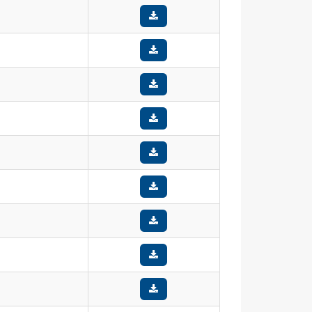
040-X-902 + výmena
horákov