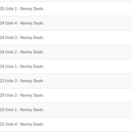
ráva Duslo, a.s. za rok
Novým generálnym riaditeľom
25 číslo 1 - Noviny Duslo
2025
spoločnosti Duslo sa stane
Pavel Hanus
24 číslo 4 - Noviny Duslo
24 číslo 3 - Noviny Duslo
24 číslo 2 - Noviny Duslo
24 číslo 1 - Noviny Duslo
23 číslo 3 - Noviny Duslo
23 číslo 2 - Noviny Duslo
23 číslo 1 - Noviny Duslo
 podlahy vo výrobni
Modernizácia skúšobne elektr.
22 číslo 4 - Noviny Duslo
amónneho prevádzky
strojov