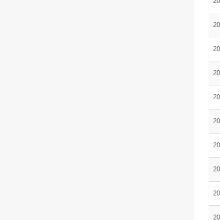
20
20
20
20
20
20
20
20
20
20