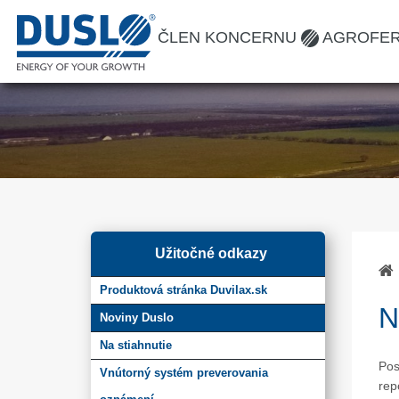
ČLEN KONCERNU
AGROFE
Užitočné odkazy
Produktová stránka Duvilax.sk
N
Noviny Duslo
Na stiahnutie
Pos
Vnútorný systém preverovania
rep