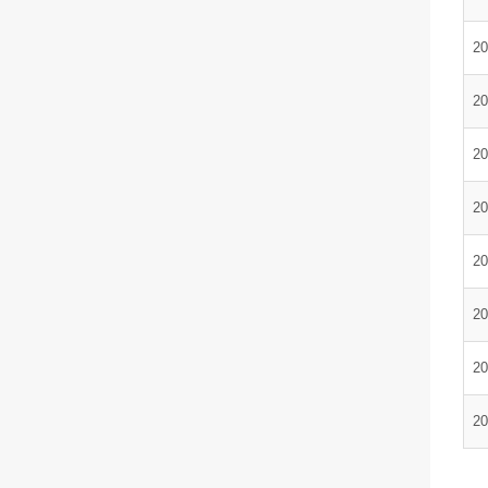
20
20
20
20
20
20
20
20