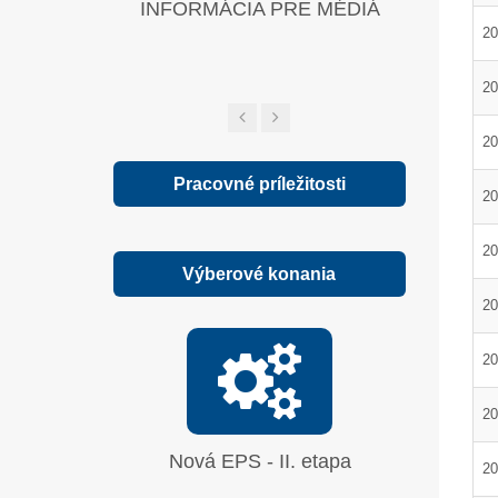
INFORMÁCIA PRE MÉDIÁ
Zelená sp
20
20
20
Pracovné príležitosti
20
20
Výberové konania
20
20
20
Nová EPS - II. etapa
Oprava
20
síranu 