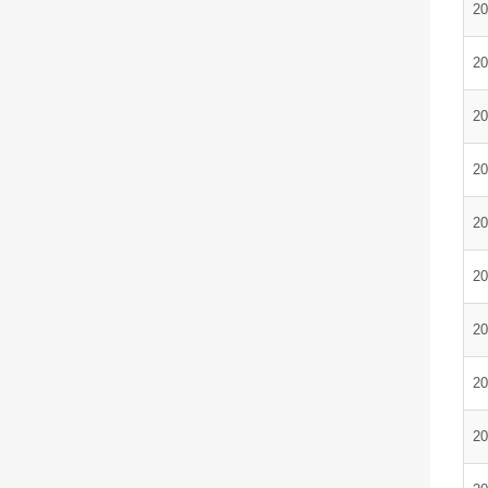
20
20
20
20
20
20
20
20
20