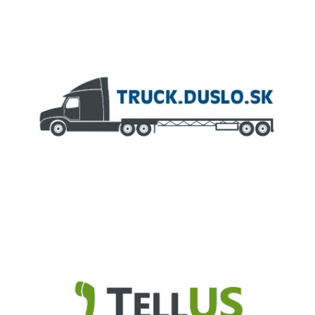
ČLEN KONCERNU
AGROFERT
Truck.Duslo.sk