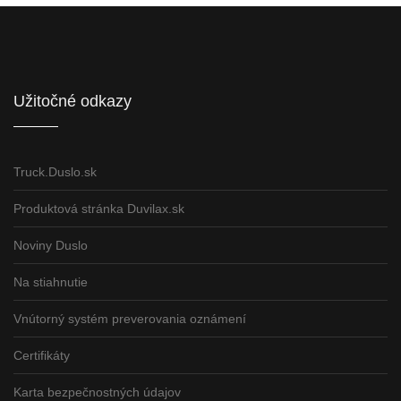
Informácie pre partnerov
Užitočné odkazy
Truck.Duslo.sk
Produktová stránka Duvilax.sk
Noviny Duslo
Na stiahnutie
Vnútorný systém preverovania oznámení
Certifikáty
Karta bezpečnostných údajov