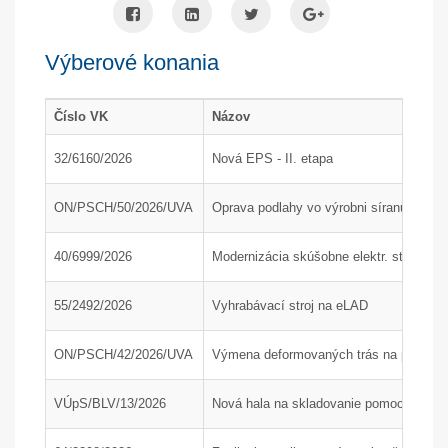
Výberové konania
Číslo VK
Názov
32/6160/2026
Nová EPS - II. etapa
ON/PSCH/50/2026/UVA
Oprava podlahy vo výrobni síranu amón
40/6999/2026
Modernizácia skúšobne elektr. strojov
55/2492/2026
Vyhrabávací stroj na eLAD
ON/PSCH/42/2026/UVA
Výmena deformovaných trás na poľnom 
VÚpS/BLV/13/2026
Nová hala na skladovanie pomocného mat