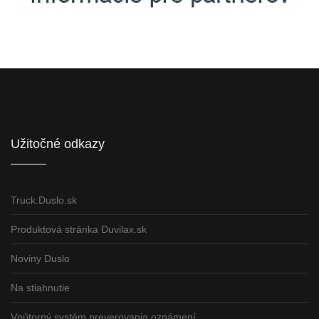
Informácie pre partnerov
Užitočné odkazy
Truck.Duslo.sk
Produktová stránka Duvilax.sk
Noviny Duslo
Na stiahnutie
Vnútorný systém preverovania oznámení