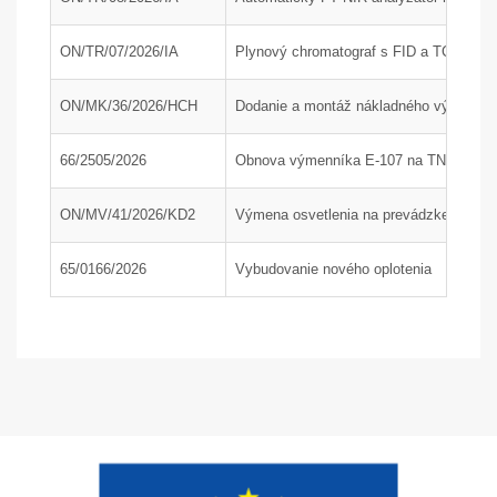
ON/TR/07/2026/IA
Plynový chromatograf s FID a TCD detek
ON/MK/36/2026/HCH
Dodanie a montáž nákladného výťahu; P
66/2505/2026
Obnova výmenníka E-107 na TN1, časť
ON/MV/41/2026/KD2
Výmena osvetlenia na prevádzke KD2 a 
65/0166/2026
Vybudovanie nového oplotenia