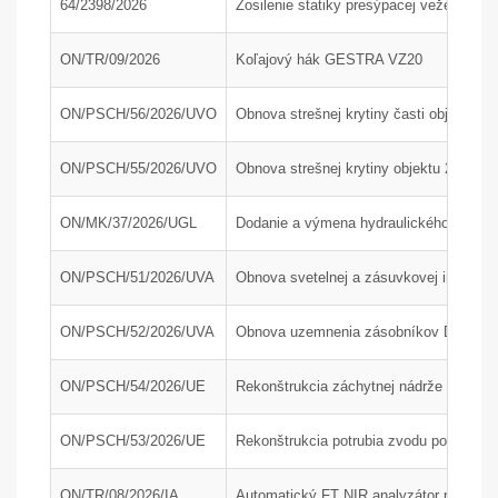
64/2398/2026
Zosilenie statiky presýpacej veže H200
ON/TR/09/2026
Koľajový hák GESTRA VZ20
ON/PSCH/56/2026/UVO
Obnova strešnej krytiny časti objektu 24
ON/PSCH/55/2026/UVO
Obnova strešnej krytiny objektu 24-34
ON/MK/37/2026/UGL
Dodanie a výmena hydraulického agregát
ON/PSCH/51/2026/UVA
Obnova svetelnej a zásuvkovej inštaláci
ON/PSCH/52/2026/UVA
Obnova uzemnenia zásobníkov DAM a AdB
ON/PSCH/54/2026/UE
Rekonštrukcia záchytnej nádrže J210 na
ON/PSCH/53/2026/UE
Rekonštrukcia potrubia zvodu popola z 
ON/TR/08/2026/IA
Automatický FT NIR analyzátor na rýchlu