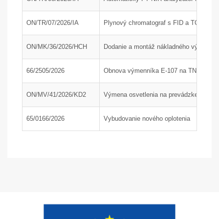
ON/TR/07/2026/IA
Plynový chromatograf s FID a TCD detek
ON/MK/36/2026/HCH
Dodanie a montáž nákladného výťahu; P
66/2505/2026
Obnova výmenníka E-107 na TN1, časť
ON/MV/41/2026/KD2
Výmena osvetlenia na prevádzke KD2 a 
65/0166/2026
Vybudovanie nového oplotenia