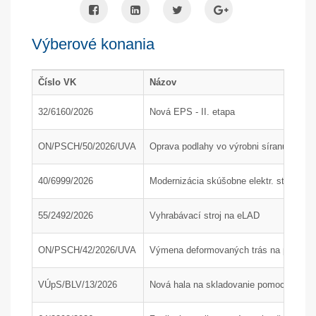
Výberové konania
Číslo VK
Názov
32/6160/2026
Nová EPS - II. etapa
ON/PSCH/50/2026/UVA
Oprava podlahy vo výrobni síranu amón
40/6999/2026
Modernizácia skúšobne elektr. strojov
55/2492/2026
Vyhrabávací stroj na eLAD
ON/PSCH/42/2026/UVA
Výmena deformovaných trás na poľnom 
VÚpS/BLV/13/2026
Nová hala na skladovanie pomocného mat