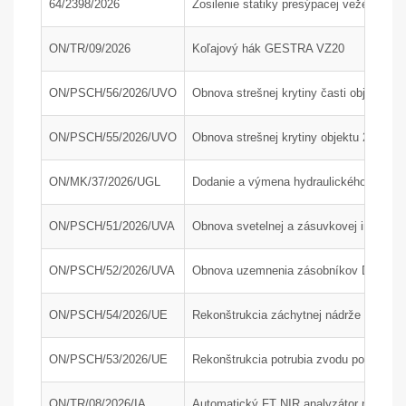
64/2398/2026
Zosilenie statiky presýpacej veže H200
ON/TR/09/2026
Koľajový hák GESTRA VZ20
ON/PSCH/56/2026/UVO
Obnova strešnej krytiny časti objektu 24
ON/PSCH/55/2026/UVO
Obnova strešnej krytiny objektu 24-34
ON/MK/37/2026/UGL
Dodanie a výmena hydraulického agregát
ON/PSCH/51/2026/UVA
Obnova svetelnej a zásuvkovej inštaláci
ON/PSCH/52/2026/UVA
Obnova uzemnenia zásobníkov DAM a AdB
ON/PSCH/54/2026/UE
Rekonštrukcia záchytnej nádrže J210 na
ON/PSCH/53/2026/UE
Rekonštrukcia potrubia zvodu popola z 
ON/TR/08/2026/IA
Automatický FT NIR analyzátor na rýchlu