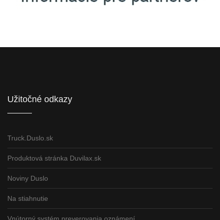
Informácie pre partnerov
Užitočné odkazy
Truck.Duslo.sk
Produktová stránka Duvilax.sk
Noviny Duslo
Na stiahnutie
Vnútorný systém preverovania oznámení