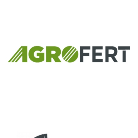
Európsky fond regionálneho rozvoja
Informácia o pridelenom NFP
ČLEN KONCERNU
AGROFERT