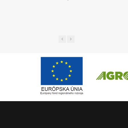
Európsky fond regionálneho rozvoja
ČLEN KONCERN
Informácia o pridelenom NFP