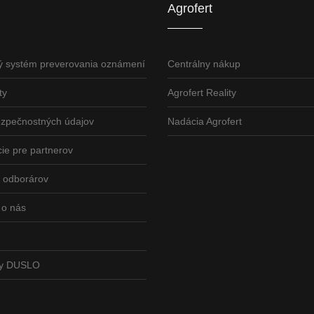
Agrofert
ý systém preverovania oznámení
Centrálny nákup
ty
Agrofert Reality
ezpečnostných údajov
Nadácia Agrofert
ie pre partnerov
odborárov
 o nás
vy DUSLO