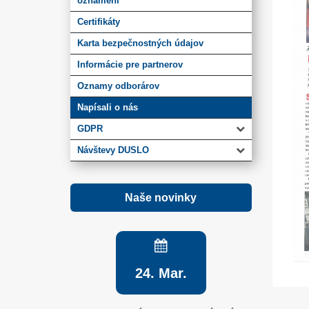
oznámení
Certifikáty
Karta bezpečnostných údajov
Informácie pre partnerov
Oznamy odborárov
Napísali o nás
GDPR
Návštevy DUSLO
Naše novinky
24. Mar.