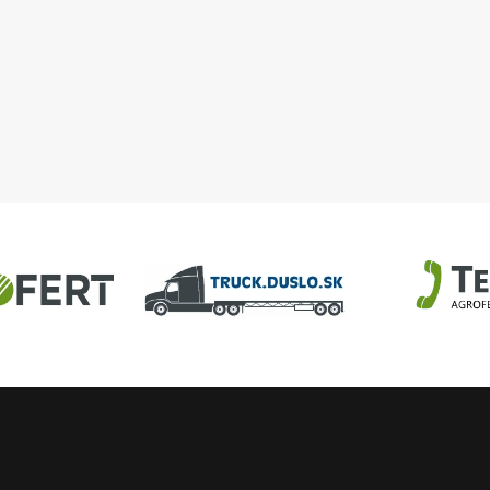
040-X-902 + výmena 6 ks
horákov
U
AGROFERT
Truck.Duslo.sk
TellUS
Agrofert etická l