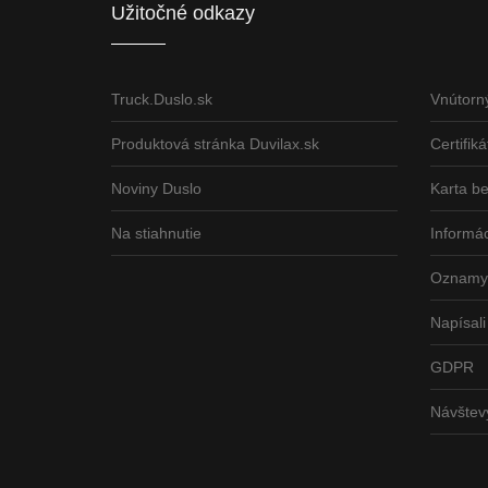
Užitočné odkazy
Truck.Duslo.sk
Vnútorn
Produktová stránka Duvilax.sk
Certifiká
Noviny Duslo
Karta b
Na stiahnutie
Informác
Oznamy 
Napísali
GDPR
Návšte