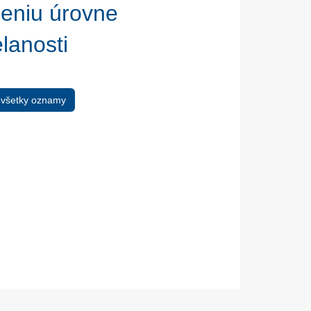
eniu úrovne
lanosti
 všetky oznamy
05. Dec.
17. Nov.