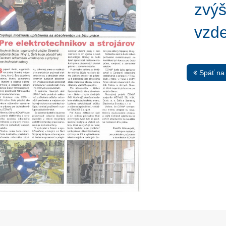
zvýš
vzde
Späť na
13. Mar.
01. Jan.