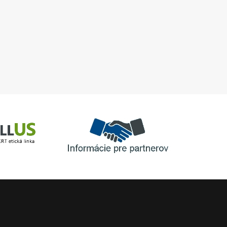
zemné práce a základové
konštrukcie
Informácie pre partnerov
inka