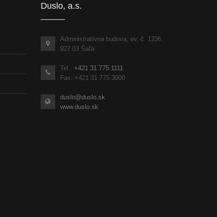
Duslo, a.s.
Administratívna budova, ev. č. 1236,
927 03 Šaľa
Tel.:
+421 31 775 1111
Fax: +421 31 775 3000
duslo@duslo.sk
www.duslo.sk