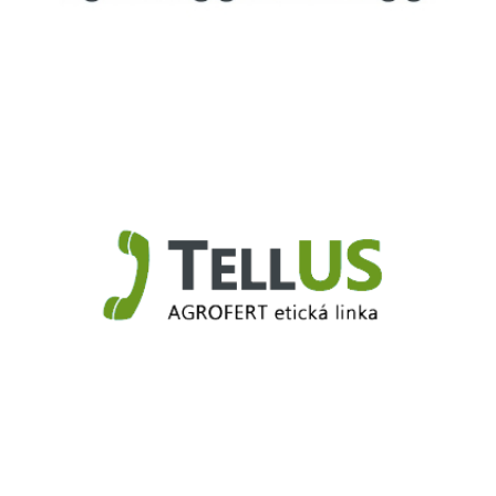
Truck.Duslo.sk
TellUS
Agrofert etická linka