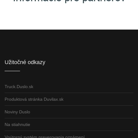
Informácie pre partnerov
Užitočné odkazy
Truck.Duslo.sk
Produktová stránka Duvilax.sk
Noviny Duslo
Na stiahnutie
Vnútorný systém preverovania oznámení