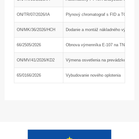
ON/TR/07/2026/IA
Plynový chromatograf s FID a TCD detek
ON/MK/36/2026/HCH
Dodanie a montáž nákladného výťahu; P
66/2505/2026
Obnova výmenníka E-107 na TN1, časť
ON/MV/41/2026/KD2
Výmena osvetlenia na prevádzke KD2 a 
65/0166/2026
Vybudovanie nového oplotenia