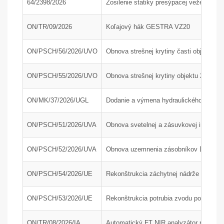
64/2398/2026
Zosilenie statiky presýpacej veže H200
ON/TR/09/2026
Koľajový hák GESTRA VZ20
ON/PSCH/56/2026/UVO
Obnova strešnej krytiny časti objektu 24
ON/PSCH/55/2026/UVO
Obnova strešnej krytiny objektu 24-34
ON/MK/37/2026/UGL
Dodanie a výmena hydraulického agregát
ON/PSCH/51/2026/UVA
Obnova svetelnej a zásuvkovej inštaláci
ON/PSCH/52/2026/UVA
Obnova uzemnenia zásobníkov DAM a AdB
ON/PSCH/54/2026/UE
Rekonštrukcia záchytnej nádrže J210 na
ON/PSCH/53/2026/UE
Rekonštrukcia potrubia zvodu popola z 
ON/TR/08/2026/IA
Automatický FT NIR analyzátor na rýchlu