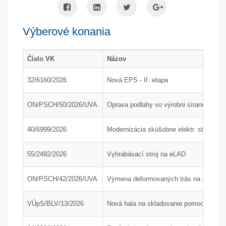
Výberové konania
Číslo VK
Názov
32/6160/2026
Nová EPS - II. etapa
ON/PSCH/50/2026/UVA
Oprava podlahy vo výrobni síranu amón
40/6999/2026
Modernizácia skúšobne elektr. strojov
55/2492/2026
Vyhrabávací stroj na eLAD
ON/PSCH/42/2026/UVA
Výmena deformovaných trás na poľnom 
VÚpS/BLV/13/2026
Nová hala na skladovanie pomocného mat