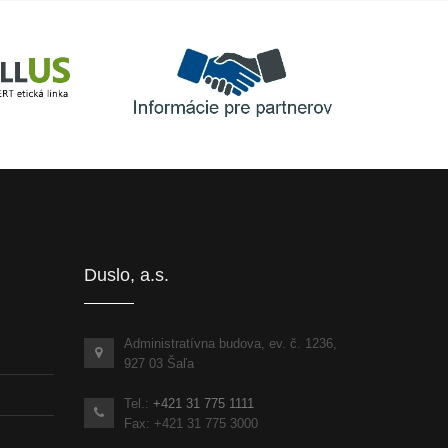
Informácie pre partnerov
inka
Duslo, a.s.
Administratívna budova, ev. č. 1236,
927 03 Šaľa
Tel.:
+421 31 775 1111
Fax: +421 31 775 3000