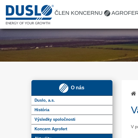
ČLEN KONCERNU
AGROFE
O nás
Duslo, a.s.
V
História
Výsledky spoločnosti
V p
Koncern Agrofert