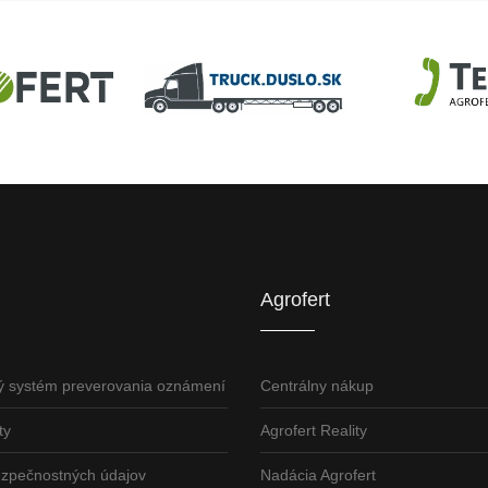
U
AGROFERT
Truck.Duslo.sk
TellUS
Agrofert etická l
Agrofert
ý systém preverovania oznámení
Centrálny nákup
ty
Agrofert Reality
ezpečnostných údajov
Nadácia Agrofert