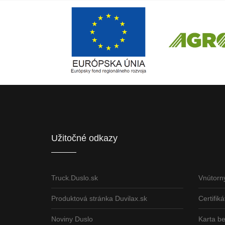
Európsky fond regionálneho rozvoja
ČLEN KONCERN
Informácia o pridelenom NFP
Užitočné odkazy
Truck.Duslo.sk
Vnútorn
Produktová stránka Duvilax.sk
Certifiká
Noviny Duslo
Karta b