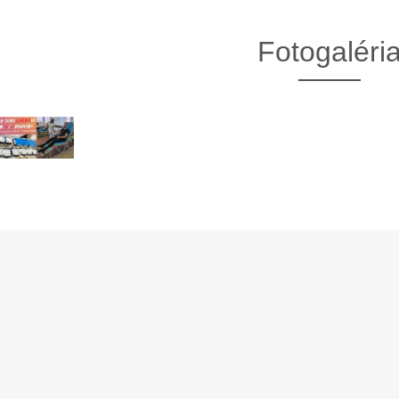
Fotogaléri
13. Mar.
01. Jan.
ráva Duslo, a.s. za rok
Novým generálnym riaditeľom
2025
spoločnosti Duslo sa stane
Pavel Hanus