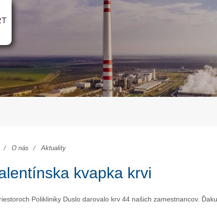
RT
O nás
Aktuality
alentínska kvapka krvi
riestoroch Polikliniky Duslo darovalo krv 44 našich zamestnancov. Ďak