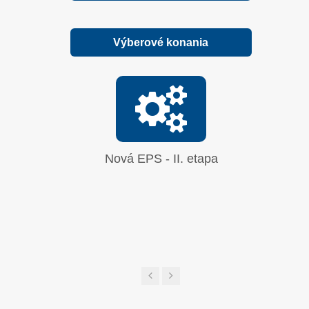
Výberové konania
Nová EPS - II. etapa
Oprava
síranu 
UGL a 