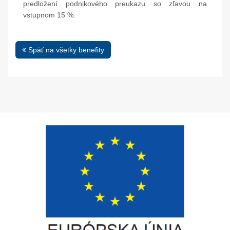
predložení podnikového preukazu so zľavou na
vstupnom 15 %.
Späť na všetky benefity