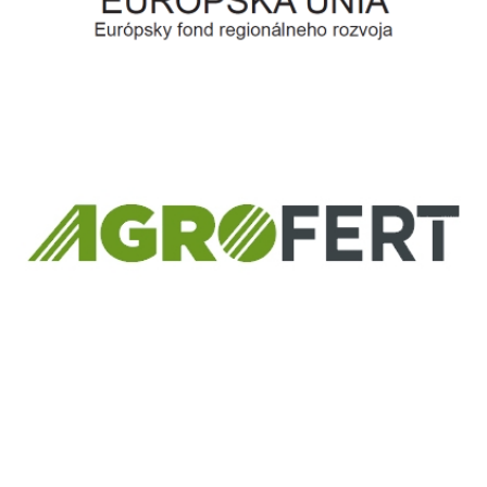
Európsky fond regionálneho rozvoja
Informácia o pridelenom NFP
ČLEN KONCERNU
AGROFERT