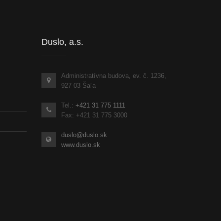
inka
Duslo, a.s.
Administratívna budova, ev. č. 1236,
927 03 Šaľa
Tel.:
+421 31 775 1111
Fax: +421 31 775 3000
duslo@duslo.sk
www.duslo.sk