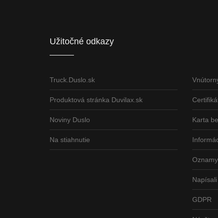
Informácia o pridelenom NFP
Užitočné odkazy
Truck.Duslo.sk
Vnútorn
Produktová stránka Duvilax.sk
Certifiká
Noviny Duslo
Karta b
Na stiahnutie
Informác
Oznamy 
Napísali
GDPR