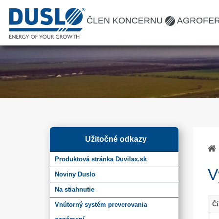
ČLEN KONCERNU
AGROFE
Užitočné odkazy
Produktová stránka Duvilax.sk
V
Noviny Duslo
Na stiahnutie
Čí
Vnútorný systém preverovania