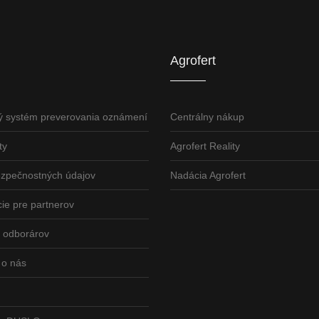
Agrofert etická l
Agrofert
ý systém preverovania oznámení
Centrálny nákup
ty
Agrofert Reality
ezpečnostných údajov
Nadácia Agrofert
ie pre partnerov
odborárov
 o nás