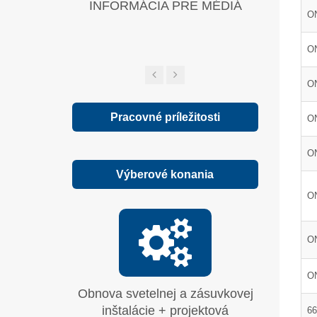
INFORMÁCIA PRE MÉDIÁ
Zelená sp
ON
O
O
Pracovné príležitosti
ON
O
Výberové konania
ON
ON
O
Obnova svetelnej a zásuvkovej
Moderni
inštalácie + projektová
systému
66