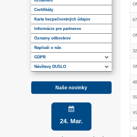
oznámení
O
Certifikáty
Karta bezpečnostných údajov
67
Informácie pre partnerov
ON
Oznamy odborárov
Napísali o nás
32
GDPR
Návštevy DUSLO
O
40
Naše novinky
55
VÚ
24. Mar.
64