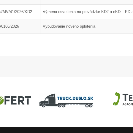
ČOV
potrubia dymovodu do
tkaninového filtra A810
/MV/41/2026/KD2
Výmena osvetlenia na prevádzke KD2 a eKD – PD a 
/0166/2026
Vybudovanie nového oplotenia
U
AGROFERT
Truck.Duslo.sk
TellUS