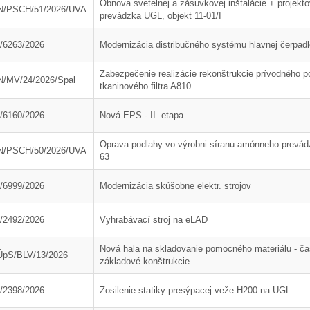
Obnova svetelnej a zásuvkovej inštalácie + projekt
N/PSCH/51/2026/UVA
prevádzka UGL, objekt 11-01/I
/6263/2026
Modernizácia distribučného systému hlavnej čerpa
Zabezpečenie realizácie rekonštrukcie prívodného 
/MV/24/2026/Spal
tkaninového filtra A810
/6160/2026
Nová EPS - II. etapa
Oprava podlahy vo výrobni síranu amónneho prevád
N/PSCH/50/2026/UVA
63
/6999/2026
Modernizácia skúšobne elektr. strojov
/2492/2026
Vyhrabávací stroj na eLAD
Nová hala na skladovanie pomocného materiálu - č
pS/BLV/13/2026
základové konštrukcie
13. Mar.
01. Jan.
/2398/2026
Zosilenie statiky presýpacej veže H200 na UGL