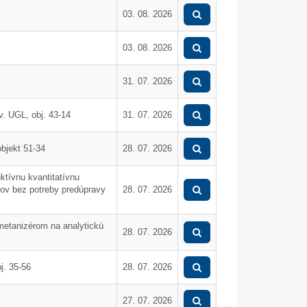
Mikulášske popoludnie 2025
Dar od spoločnosti Dus
03. 08. 2026
03. 08. 2026
31. 07. 2026
. UGL, obj. 43-14
31. 07. 2026
bjekt 51-34
28. 07. 2026
ktívnu kvantitatívnu
lov bez potreby predúpravy
28. 07. 2026
metanizérom na analytickú
28. 07. 2026
j. 35-56
28. 07. 2026
Nová EPS - II. etapa
Oprava podlahy vo v
síranu amónneho pr
27. 07. 2026