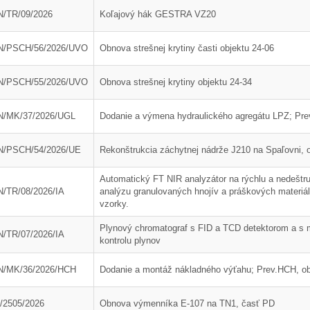
ráva Duslo, a.s. za rok
Novým generálnym riaditeľom
/TR/09/2026
Koľajový hák GESTRA VZ20
2025
spoločnosti Duslo sa stane
Pavel Hanus
N/PSCH/56/2026/UVO
Obnova strešnej krytiny časti objektu 24-06
N/PSCH/55/2026/UVO
Obnova strešnej krytiny objektu 24-34
/MK/37/2026/UGL
Dodanie a výmena hydraulického agregátu LPZ; Prev
N/PSCH/54/2026/UE
Rekonštrukcia záchytnej nádrže J210 na Spaľovni, o
Automatický FT NIR analyzátor na rýchlu a nedeštru
/TR/08/2026/IA
analýzu granulovaných hnojív a práškových materiá
vzorky.
Plynový chromatograf s FID a TCD detektorom a s 
/TR/07/2026/IA
kontrolu plynov
N/MK/36/2026/HCH
Dodanie a montáž nákladného výťahu; Prev.HCH, ob
zácia distribučného
Zabezpečenie realizácie
 hlavnej čerpadlovne
rekonštrukcie prívodného
/2505/2026
Obnova výmenníka E-107 na TN1, časť PD