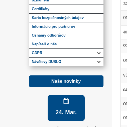
oznámení
32
Certifikáty
Karta bezpečnostných údajov
O
Informácie pre partnerov
40
Oznamy odborárov
Napísali o nás
55
GDPR
O
Návštevy DUSLO
VÚ
Naše novinky
64
ON
24. Mar.
O