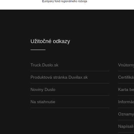
Európsky fond regionálneho rozvoja
ČLEN KONCERN
Informácia o pridelenom NFP
Užitočné odkazy
Truck.Duslo.sk
Vnútorn
Produktová stránka Duvilax.sk
Certifiká
Noviny Duslo
Karta b
Na stiahnutie
Informác
Oznamy 
Napísali