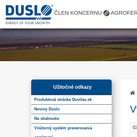
ČLEN KONCERNU
AGROFE
Užitočné odkazy
Produktová stránka Duvilax.sk
V
Noviny Duslo
Na stiahnutie
Čí
Vnútorný systém preverovania