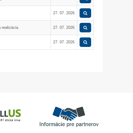
040-X-902 + výmena
horákov
27. 07. 2026
realizácia.
27. 07. 2026
27. 07. 2026