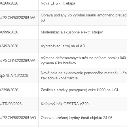
/6160/2026
Nová EPS - II. etapa
Oprava podlahy vo výrobni síranu amónneho prevád
N/PSCH/50/2026/UVA
63
/6999/2026
Modernizácia skúšobne elektr. strojov
/2492/2026
Vyhrabávací stroj na eLAD
Výmena deformovaných trás na poľnom horáku 040-
N/PSCH/42/2026/UVA
výmena 6 ks horákov
Nová hala na skladovanie pomocného materiálu - č
pS/BLV/13/2026
základové konštrukcie
/2398/2026
Zosilenie statiky presýpacej veže H200 na UGL
/TR/09/2026
Koľajový hák GESTRA VZ20
13. Mar.
01. Jan.
N/PSCH/56/2026/UVO
Obnova strešnej krytiny časti objektu 24-06