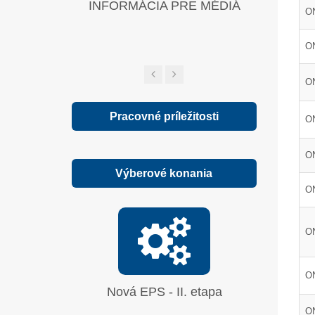
INFORMÁCIA PRE MÉDIÁ
Zelená sp
O
ON
O
Pracovné príležitosti
O
O
Výberové konania
O
ON
ON
Nová EPS - II. etapa
Oprava
síranu 
O