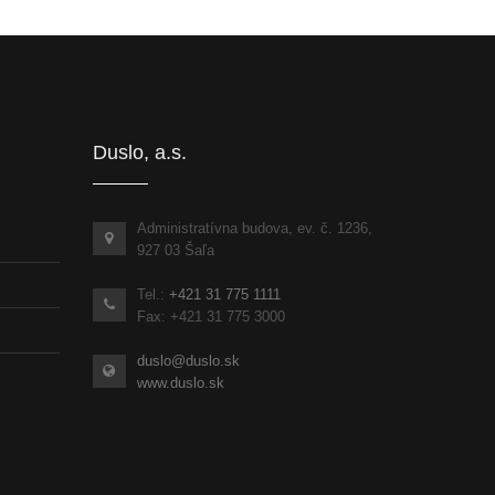
Informácie pre partnerov
inka
Duslo, a.s.
Administratívna budova, ev. č. 1236,
927 03 Šaľa
Tel.:
+421 31 775 1111
Fax: +421 31 775 3000
duslo@duslo.sk
www.duslo.sk