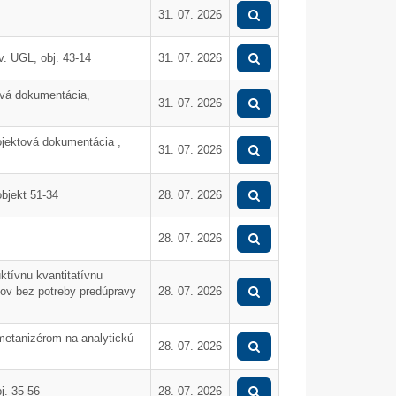
Mikulášske popoludnie 2025
Dar od spoločnosti Dus
31. 07. 2026
. UGL, obj. 43-14
31. 07. 2026
ová dokumentácia,
31. 07. 2026
jektová dokumentácia ,
31. 07. 2026
bjekt 51-34
28. 07. 2026
28. 07. 2026
ktívnu kvantitatívnu
lov bez potreby predúpravy
28. 07. 2026
metanizérom na analytickú
28. 07. 2026
Vyhrabávací stroj na eLAD
Výmena deformovaných
poľnom horáku 040-X
j. 35-56
28. 07. 2026