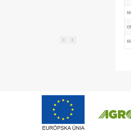
UGL a 
66
ON
65