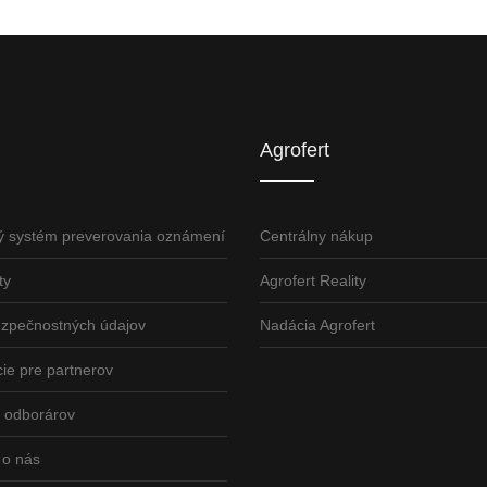
U
AGROFERT
Truck.Duslo.sk
TellUS
Agrofert etická l
Agrofert
ý systém preverovania oznámení
Centrálny nákup
ty
Agrofert Reality
ezpečnostných údajov
Nadácia Agrofert
ie pre partnerov
odborárov
 o nás