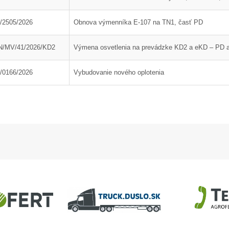
DAM, objekt 32-63
/2505/2026
Obnova výmenníka E-107 na TN1, časť PD
/MV/41/2026/KD2
Výmena osvetlenia na prevádzke KD2 a eKD – PD a 
/0166/2026
Vybudovanie nového oplotenia