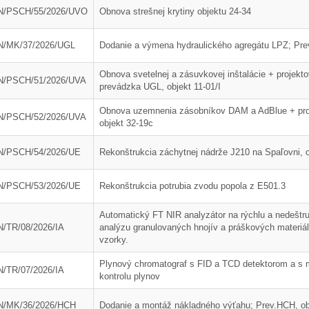
ráva Duslo, a.s. za rok
Novým generálnym riaditeľom
N/PSCH/55/2026/UVO
Obnova strešnej krytiny objektu 24-34
2025
spoločnosti Duslo sa stane
Pavel Hanus
/MK/37/2026/UGL
Dodanie a výmena hydraulického agregátu LPZ; Prev
Obnova svetelnej a zásuvkovej inštalácie + projekt
N/PSCH/51/2026/UVA
prevádzka UGL, objekt 11-01/I
Obnova uzemnenia zásobníkov DAM a AdBlue + pro
N/PSCH/52/2026/UVA
objekt 32-19c
N/PSCH/54/2026/UE
Rekonštrukcia záchytnej nádrže J210 na Spaľovni, o
N/PSCH/53/2026/UE
Rekonštrukcia potrubia zvodu popola z E501.3
Automatický FT NIR analyzátor na rýchlu a nedeštru
/TR/08/2026/IA
analýzu granulovaných hnojív a práškových materiá
vzorky.
Plynový chromatograf s FID a TCD detektorom a s 
/TR/07/2026/IA
kontrolu plynov
 podlahy vo výrobni
Modernizácia skúšobne elektr.
amónneho prevádzky
strojov
N/MK/36/2026/HCH
Dodanie a montáž nákladného výťahu; Prev.HCH, ob