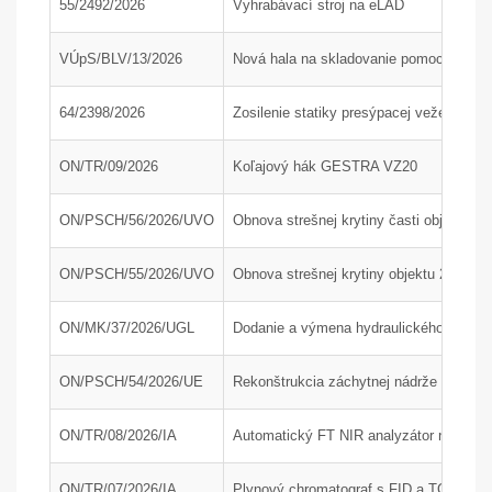
55/2492/2026
Vyhrabávací stroj na eLAD
VÚpS/BLV/13/2026
Nová hala na skladovanie pomocného mat
64/2398/2026
Zosilenie statiky presýpacej veže H200
ON/TR/09/2026
Koľajový hák GESTRA VZ20
ON/PSCH/56/2026/UVO
Obnova strešnej krytiny časti objektu 24
ON/PSCH/55/2026/UVO
Obnova strešnej krytiny objektu 24-34
ON/MK/37/2026/UGL
Dodanie a výmena hydraulického agregát
ON/PSCH/54/2026/UE
Rekonštrukcia záchytnej nádrže J210 na
ON/TR/08/2026/IA
Automatický FT NIR analyzátor na rýchlu
ON/TR/07/2026/IA
Plynový chromatograf s FID a TCD detek