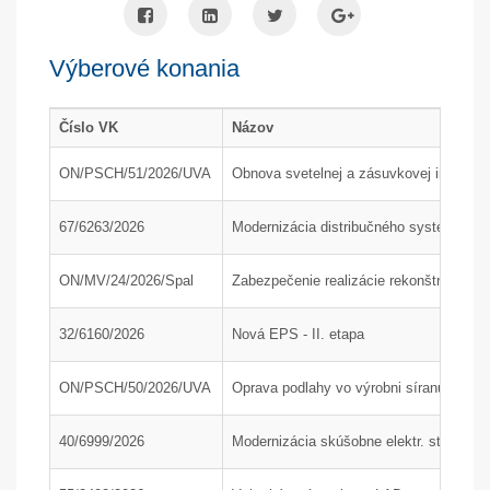
Výberové konania
Číslo VK
Názov
ON/PSCH/51/2026/UVA
Obnova svetelnej a zásuvkovej inštaláci
67/6263/2026
Modernizácia distribučného systému hl
ON/MV/24/2026/Spal
Zabezpečenie realizácie rekonštrukcie p
32/6160/2026
Nová EPS - II. etapa
ON/PSCH/50/2026/UVA
Oprava podlahy vo výrobni síranu amón
40/6999/2026
Modernizácia skúšobne elektr. strojov