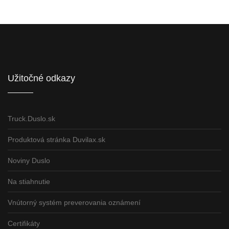
Informácie pre partnerov
Užitočné odkazy
Truck.Duslo.sk
Produktová stránka Duvilax.sk
Noviny Duslo
Na stiahnutie
Vnútorný systém preverovania oznámení
Certifikáty