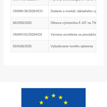
ON/MK/36/2026/HCH
Dodanie a montáž nákladného výťahu; P
66/2505/2026
Obnova výmenníka E-107 na TN1, časť
ON/MV/41/2026/KD2
Výmena osvetlenia na prevádzke KD2 a 
65/0166/2026
Vybudovanie nového oplotenia