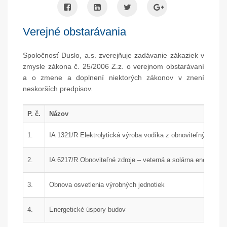
Verejné obstarávania
Spoločnosť Duslo, a.s. zverejňuje zadávanie zákaziek v
zmysle zákona č. 25/2006 Z.z. o verejnom obstarávaní
a o zmene a doplnení niektorých zákonov v znení
neskorších predpisov.
P. č.
Názov
1.
IA 1321/R Elektrolytická výroba vodíka z obnoviteľných zdro
2.
IA 6217/R Obnoviteľné zdroje – veterná a solárna energia.
3.
Obnova osvetlenia výrobných jednotiek
4.
Energetické úspory budov