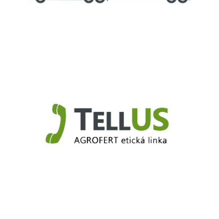
Truck.Duslo.sk
TellUS
Agrofert etická linka