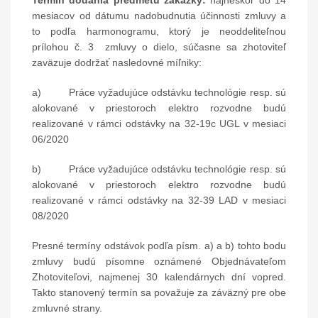
Termín dodania predmetu zákazky:
najneskôr do 14
mesiacov od dátumu nadobudnutia účinnosti zmluvy a
to podľa harmonogramu, ktorý je neoddeliteľnou
prílohou č. 3 zmluvy o dielo, súčasne sa zhotoviteľ
zaväzuje dodržať nasledovné míľniky:
a) Práce vyžadujúce odstávku technológie resp. sú
alokované v priestoroch elektro rozvodne budú
realizované v rámci odstávky na 32-19c UGL v mesiaci
06/2020
b) Práce vyžadujúce odstávku technológie resp. sú
alokované v priestoroch elektro rozvodne budú
realizované v rámci odstávky na 32-39 LAD v mesiaci
08/2020
Presné termíny odstávok podľa písm. a) a b) tohto bodu
zmluvy budú písomne oznámené Objednávateľom
Zhotoviteľovi, najmenej 30 kalendárnych dní vopred.
Takto stanovený termín sa považuje za záväzný pre obe
zmluvné strany.