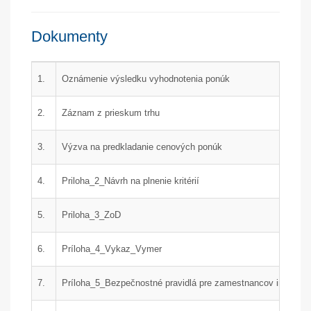
Dokumenty
1.
Oznámenie výsledku vyhodnotenia ponúk
2.
Záznam z prieskum trhu
3.
Výzva na predkladanie cenových ponúk
4.
Priloha_2_Návrh na plnenie kritérií
5.
Priloha_3_ZoD
6.
Príloha_4_Vykaz_Vymer
7.
Príloha_5_Bezpečnostné pravidlá pre zamestnancov iných orga