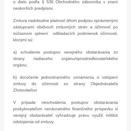
o dielo podľa § 536 Obchodného zákonníka v znení
neskorších predpisov.
Zmluva nadobudne platnosť dňom podpisu oprávnenými
zástupcami obidvoch zmluvných strán a účinnosť po
súčasnom splnení odkladacích podmienok účinnosti,
ktorými sú:
a) schválenie postupov verejného obstarávania zo
strany riadiaceho orgánu/sprostredkovateľského
orgánu;
b) doručenie jednostranného oznámenia o vstúpení
zmluvy do účinnosti zo strany Objednávateľa
Zhotoviteľovi
V prípade neschválenia postupov obstarávania
poskytovateľom nenávratného finančného príspevku si
verejný obstarávateľ vyhradzuje právu využiť inštitút
odstúpenia od zmluvy.