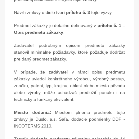
Návrh zmluvy o dielo tvorí
prílohu č. 3
tejto výzvy.
Predmet zákazky je detailne definovaný v
prílohe č. 1 –
Opis predmetu zákazky
.
Zadávateľ podrobným opisom predmetu zákazky
stanovil minimálne požiadavky, ktoré požaduje dodržať
pre daný predmet zákazky.
V prípade, že zadávateľ v rámci opisu predmetu
zákazky uviedol konkrétneho výrobcu, výrobný postup,
značku, patent, typ, krajinu, oblasť alebo miesto pôvodu
alebo výroby, môže uchádzač predložiť ponuku i na
technický a funkčný ekvivalent.
Miesto dodania:
Miestom plnenia predmetu tejto
zmluvy je Duslo, a.s. Šaľa, dodacie podmienky DDP -
INCOTERMS 2010.