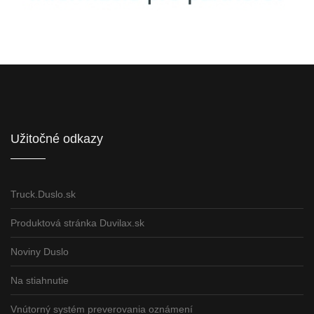
Informácie pre partnerov
Užitočné odkazy
Truck.Duslo.sk
Produktová stránka Duvilax.sk
Noviny Duslo
Na stiahnutie
Vnútorný systém preverovania oznámení