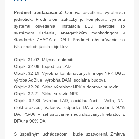
Predmet obstarávania:
Obnova osvetlenia výrobných
jednotiek. Predmetom zákazky je kompletná výmena
systému osvetlenia, inštalácia LED svietidiel so
systémom riadenia, energetickým monitoringom v
štandarde ZHAGA a DALI. Predmet obstarávania sa
týka nasledujúcich objektov:
Objekt 31-02: Mlynica dolomitu
Objekt 32-08: Expedícia LAD
Objekt 32-19: Výrobňa kombinovaných hnojív NPK-UGL,
výroba AdBlue, výrobňa DAM, sociálna budova
Objekt 32-20: Sklad výrobkov NPK a doprava surovín
Objekt 32-21: Sklad surovín NPK
Objekt 32-39: Výroba LAD, sociálna časť – Velín, NN-
elektrorozvod, Vákuová odparka DA a zásobník 97%
DA, PS-06 – zahusťovanie neutralizovaných eluátov z
DFA na 90% DA
S úspešným uchádzačom bude uzatvorená Zmluva