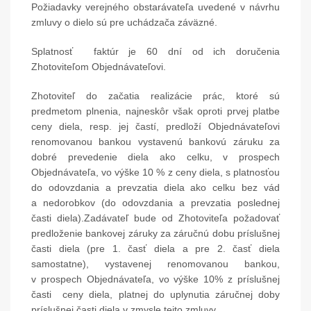
Požiadavky verejného obstarávateľa uvedené v návrhu
zmluvy o dielo sú pre uchádzača záväzné.
Splatnosť faktúr je 60 dní od ich doručenia
Zhotoviteľom Objednávateľovi.
Zhotoviteľ do začatia realizácie prác, ktoré sú
predmetom plnenia, najneskôr však oproti prvej platbe
ceny diela, resp. jej častí, predloží Objednávateľovi
renomovanou bankou vystavenú bankovú záruku za
dobré prevedenie diela ako celku, v prospech
Objednávateľa, vo výške 10 % z ceny diela, s platnosťou
do odovzdania a prevzatia diela ako celku bez vád
a nedorobkov (do odovzdania a prevzatia poslednej
časti diela).Zadávateľ bude od Zhotoviteľa požadovať
predloženie bankovej záruky za záručnú dobu príslušnej
časti diela (pre 1. časť diela a pre 2. časť diela
samostatne), vystavenej renomovanou bankou,
v prospech Objednávateľa, vo výške 10% z príslušnej
časti ceny diela, platnej do uplynutia záručnej doby
príslušnej časti diela v zmysle tejto zmluvy.