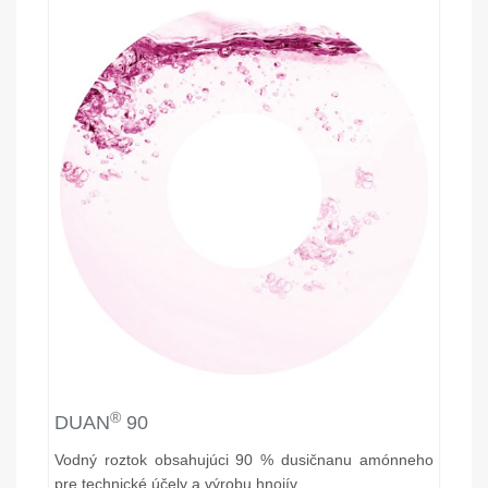
®
DUAN
90
Vodný roztok obsahujúci 90 % dusičnanu amónneho
pre technické účely a výrobu hnojív.