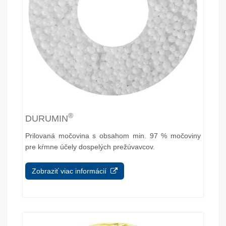
®
DURUMIN
Prilovaná močovina s obsahom min. 97 % močoviny
pre kŕmne účely dospelých prežúvavcov.
Zobraziť viac informácií