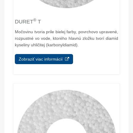
®
DURET
T
Močovinu tvoria prile bielej farby, povrchovo upravené,
rozpustné vo vode, ktorého hlavnú zložku tvorí diamid
kyseliny uhličitej (karbonyldiamid).
Zobraziť viac informácií