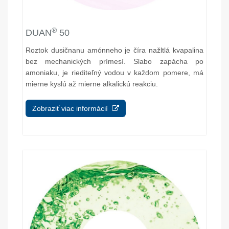
®
DUAN
50
Roztok dusičnanu amónneho je číra nažltlá kvapalina
bez mechanických prímesí. Slabo zapácha po
amoniaku, je riediteľný vodou v každom pomere, má
mierne kyslú až mierne alkalickú reakciu.
Zobraziť viac informácií