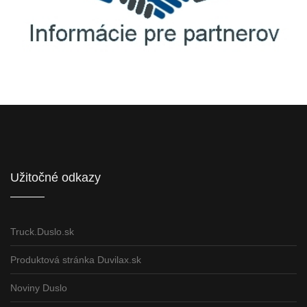
Informácie pre partnerov
Užitočné odkazy
Truck.Duslo.sk
Produktová stránka Duvilax.sk
Noviny Duslo