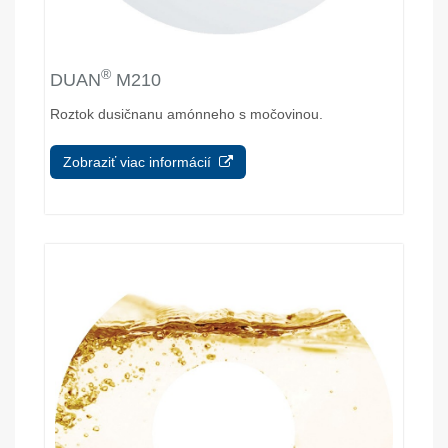
®
DUAN
M210
Roztok dusičnanu amónneho s močovinou.
Zobraziť viac informácií