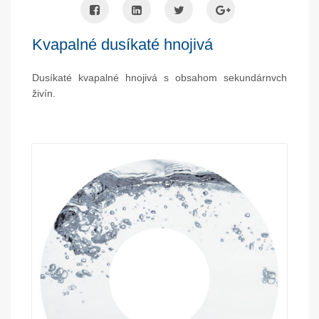
Kvapalné dusíkaté hnojivá
Dusíkaté kvapalné hnojivá s obsahom sekundárnvch
živín.