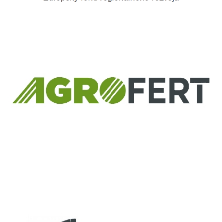
Európsky fond regionálneho rozvoja
Informácia o pridelenom NFP
ČLEN KONCERNU
AGROFERT