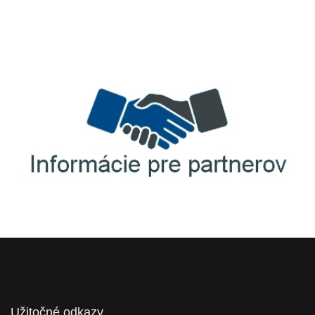
TellUS
Agrofert etická linka
Informácie pre partnerov
Užitočné odkazy