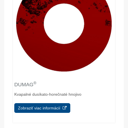
®
DUMAG
Kvapalné dusíkato-horečnaté hnojivo
Zobraziť viac informácií